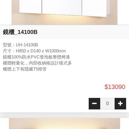
鏡櫃_14100B
型號：UH-14100B
尺寸：H850 x D140 x W1000mm
鏡櫃100%防水PVC發泡板整體烤漆
櫃體輕量化，內部收納格設計樣式多
櫃體上下有隱藏T5燈管
$13090