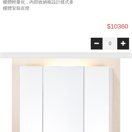
櫃體輕量化，內部收納格設計樣式多
櫃體安裝崁燈
$10360