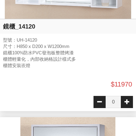
鏡櫃_14120
型號：UH-14120
尺寸：H850 x D200 x W1200mm
鏡櫃100%防水PVC發泡板整體烤漆
櫃體輕量化，內部收納格設計樣式多
櫃體安裝崁燈
$11970