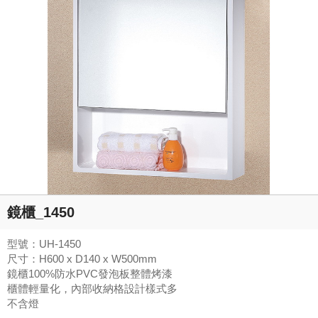
鏡櫃_1450
型號：UH-1450
尺寸：H600 x D140 x W500mm
鏡櫃100%防水PVC發泡板整體烤漆
櫃體輕量化，內部收納格設計樣式多
不含燈