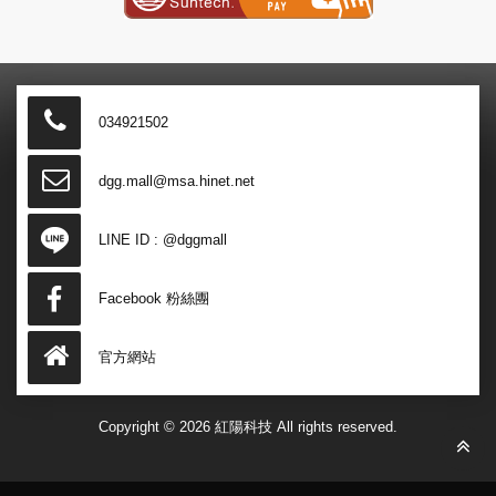
034921502
dgg.mall@msa.hinet.net
LINE ID :
@dggmall
Facebook 粉絲團
官方網站
Copyright © 2026 紅陽科技 All rights reserved.