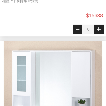
櫃體上下有隱藏T5燈管
$15638