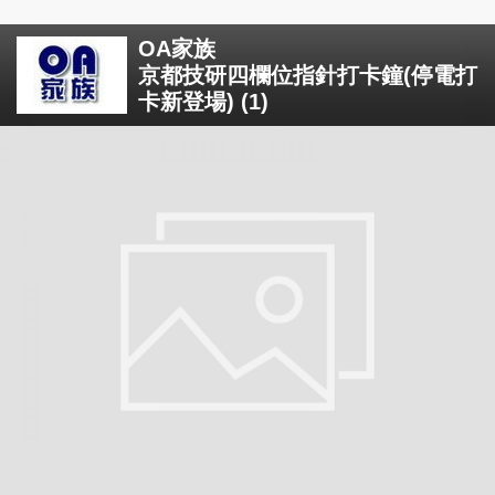
OA家族
京都技研四欄位指針打卡鐘(停電打
卡新登場) (1)