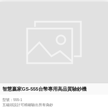
智慧贏家GS-555台幣專用高品質驗鈔機
型號：555-1
五磁頭設計可精確驗出所有偽鈔