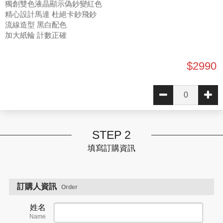
獨創雙色液晶顯示偽鈔變紅色
精心設計馬達 杜絕卡鈔飛鈔
流線造型 黑白配色
加大紙輪 計數正確
$2990
STEP 2
填寫訂購資訊
訂購人資訊
Order
姓名
Name