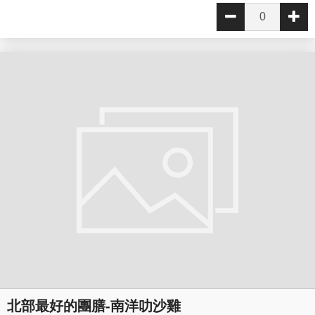
北部最好的團膳-南洋叻沙雞