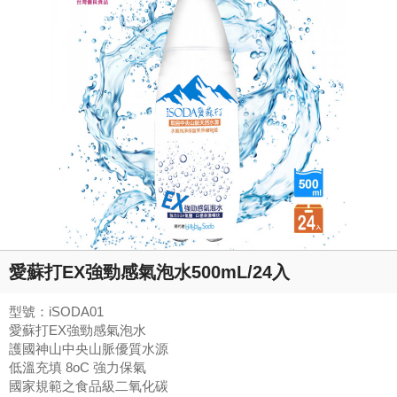
愛蘇打EX強勁感氣泡水500mL/24入
型號：iSODA01
愛蘇打EX強勁感氣泡水
護國神山中央山脈優質水源
低溫充填 8oC 強力保氣
國家規範之食品級二氧化碳