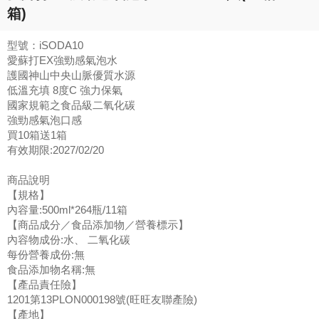
箱)
型號：iSODA10
愛蘇打EX強勁感氣泡水
護國神山中央山脈優質水源
低溫充填 8度C 強力保氣
國家規範之食品級二氧化碳
強勁感氣泡口感
買10箱送1箱
有效期限:2027/02/20
商品說明
【規格】
內容量:500ml*264瓶/11箱
【商品成分／食品添加物／營養標示】
內容物成份:水、 二氧化碳
每份營養成份:無
食品添加物名稱:無
【產品責任險】
1201第13PLON000198號(旺旺友聯產險)
【產地】