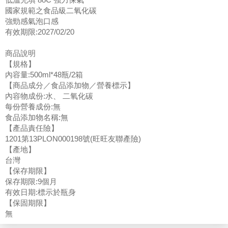
國家規範之食品級二氧化碳
強勁感氣泡口感
有效期限:2027/02/20
商品說明
【規格】
內容量:500ml*48瓶/2箱
【商品成分／食品添加物／營養標示】
內容物成份:水、 二氧化碳
每份營養成份:無
食品添加物名稱:無
【產品責任險】
1201第13PLON000198號(旺旺友聯產險)
【產地】
台灣
【保存期限】
保存期限:9個月
有效日期:標示於瓶身
【保固期限】
無