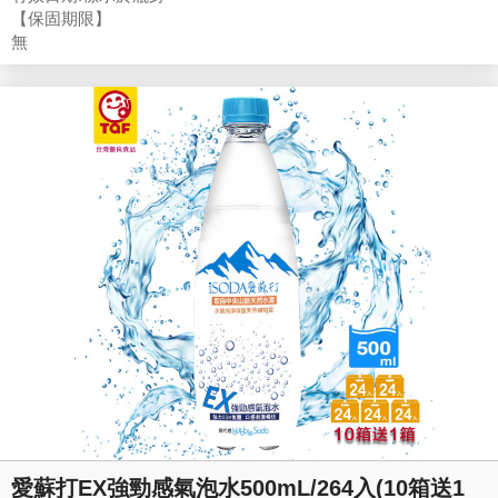
【保固期限】
無
愛蘇打EX強勁感氣泡水500mL/264入(10箱送1