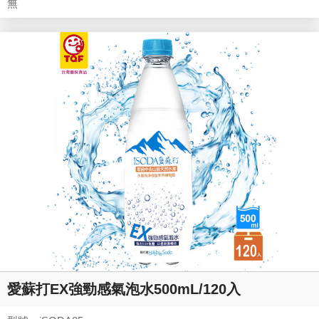
無
愛蘇打EX強勁感氣泡水500mL/120入