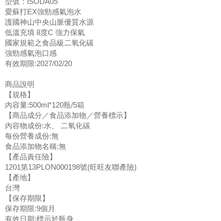
型號：iSODA05
愛蘇打EX強勁感氣泡水
護國神山中央山脈優質水源
低溫充填 8度C 強力保氣
國家規範之食品級二氧化碳
強勁感氣泡口感
有效期限:2027/02/20
商品說明
【規格】
內容量:500ml*120瓶/5箱
【商品成分／食品添加物／營養標示】
內容物成份:水、 二氧化碳
每份營養成份:無
食品添加物名稱:無
【產品責任險】
1201第13PLON000198號(旺旺友聯產險)
【產地】
台灣
【保存期限】
保存期限:9個月
有效日期:標示於瓶身