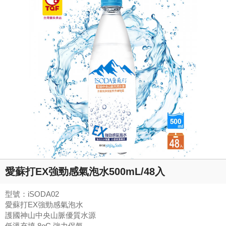
愛蘇打EX強勁感氣泡水500mL/48入
型號：iSODA02
愛蘇打EX強勁感氣泡水
護國神山中央山脈優質水源
低溫充填 8oC 強力保氣