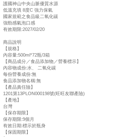
護國神山中央山脈優質水源
低溫充填 8度C 強力保氣
國家規範之食品級二氧化碳
強勁感氣泡口感
有效期限:2027/02/20
商品說明
【規格】
內容量:500ml*72瓶/3箱
【商品成分／食品添加物／營養標示】
內容物成份:水、 二氧化碳
每份營養成份:無
食品添加物名稱:無
【產品責任險】
1201第13PLON000198號(旺旺友聯產險)
【產地】
台灣
【保存期限】
保存期限:9個月
有效日期:標示於瓶身
【保固期限】