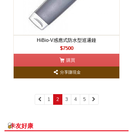
HiBio-V感應式防水型巡邏鐘
$7500
購買
分享賺現金
1
2
3
4
5
卡友好康