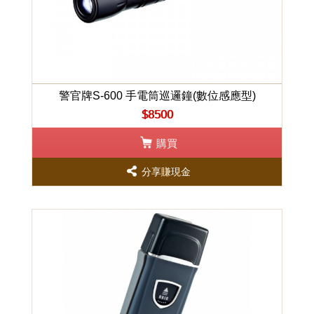
警官牌S-600 手電筒巡邏鐘(數位感應型)
$8500
購買
分享賺現金