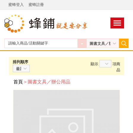
蜜蜂登入
蜜蜂註冊
排列順序
顯示
項商
品
首頁
＞圖書文具／辦公用品