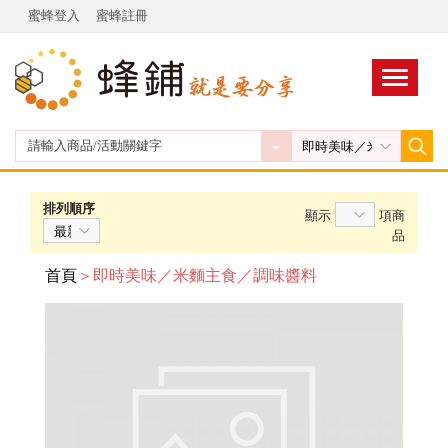
蜜蜂登入
蜜蜂註冊
排列順序
顯示
項商
品
首頁
＞即時美味／米麵主食／調味醬料