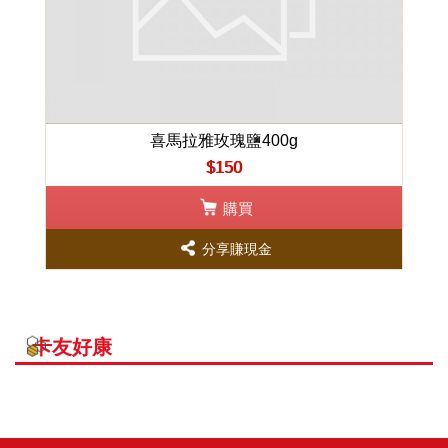
喜馬拉雅玫瑰鹽400g
$150
購買
分享賺現金
卡友好康