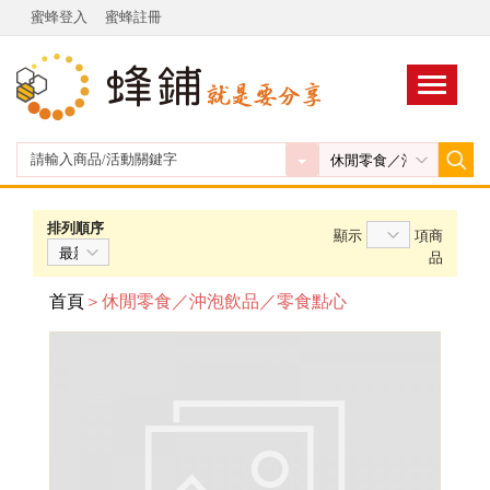
蜜蜂登入
蜜蜂註冊
排列順序
顯示
項商
品
首頁
＞休閒零食／沖泡飲品／零食點心