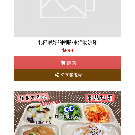
北部最好的團膳-南洋叻沙雞
$999
購買
分享賺現金