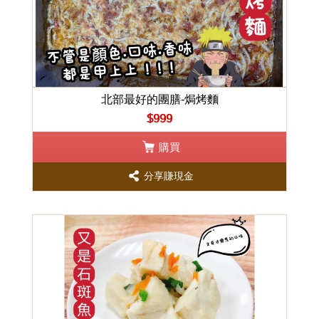
北部最好的團膳-焗烤麵
$999
購買
分享賺現金