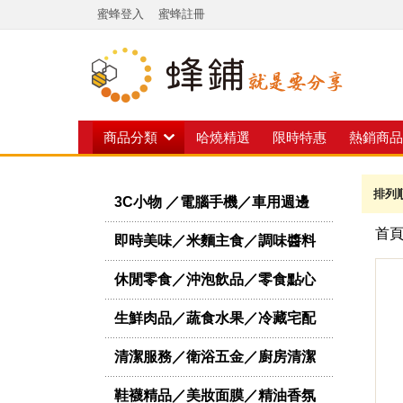
蜜蜂登入
蜜蜂註冊
商品分類
哈燒精選
限時特惠
熱銷商品
排列
3C小物 ／電腦手機／車用週邊
首
即時美味／米麵主食／調味醬料
休閒零食／沖泡飲品／零食點心
生鮮肉品／蔬食水果／冷藏宅配
清潔服務／衛浴五金／廚房清潔
鞋襪精品／美妝面膜／精油香氛