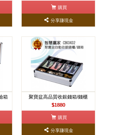
購買
分享賺現金
險箱
聚寶盆高品質收銀錢箱/錢櫃
$1880
購買
分享賺現金