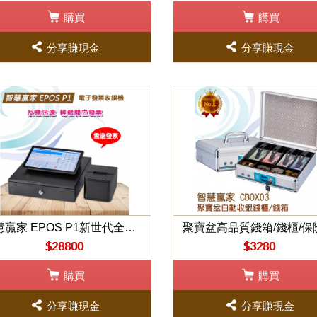
購買
購買
分享賺現金
分享賺現金
智慧贏家 EPOS P1新世代全能POS收銀機
聚寶盆高品質錢箱/錢櫃/保
$28800
$3280
購買
購買
分享賺現金
分享賺現金