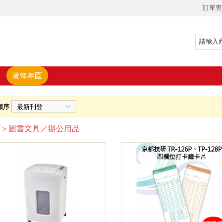
訂單查
蜜蜂專區
順序
頁
＞圖書文具／辦公用品