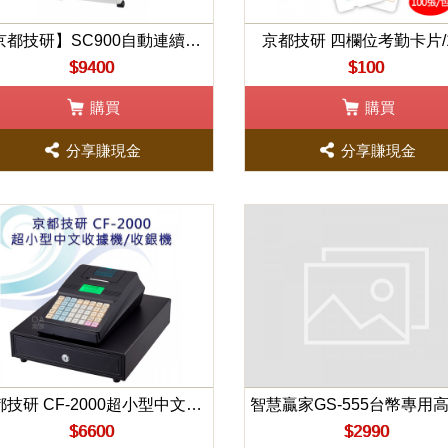
【京都技研】SC900自動連續碎紙機
京都技研 四欄位考勤卡片/
$9400
$100
購買
購買
分享賺現金
分享賺現金
京都技研 CF-2000超小型中文收據機/收銀機(超越卡西歐CASIO G1)
$6600
$2990