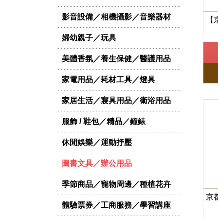
影音設備／相機攝影／音樂器材
婦幼親子／玩具
美體香氛／養生保健／醫護用品
家電用品／耗材工具／燈具
家居生活／寢具用品／衛浴用品
服飾 / 鞋包／精品／鐘錶
休閒娛樂／運動抒壓
圖書文具／辦公用品
季節商品／寵物周邊／種植花卉
體驗票券／工商服務／學習講座