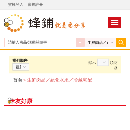
蜜蜂登入
蜜蜂註冊
排列順序
顯示
項商
品
首頁
＞生鮮肉品／蔬食水果／冷藏宅配
卡友好康