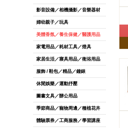
影音設備／相機攝影／音樂器材
婦幼親子／玩具
美體香氛／養生保健／醫護用品
家電用品／耗材工具／燈具
家居生活／寢具用品／衛浴用品
服飾 / 鞋包／精品／鐘錶
休閒娛樂／運動抒壓
圖書文具／辦公用品
季節商品／寵物周邊／種植花卉
體驗票券／工商服務／學習講座