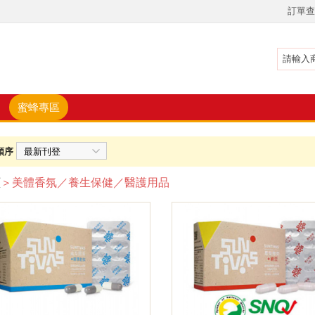
訂單查
蜜蜂專區
順序
頁
＞美體香氛／養生保健／醫護用品