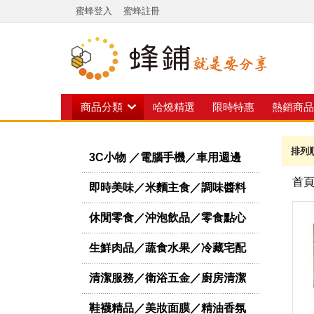
蜜蜂登入
蜜蜂註冊
商品分類
哈燒精選
限時特惠
熱銷商品
排列
3C小物 ／電腦手機／車用週邊
首
即時美味／米麵主食／調味醬料
休閒零食／沖泡飲品／零食點心
生鮮肉品／蔬食水果／冷藏宅配
清潔服務／衛浴五金／廚房清潔
鞋襪精品／美妝面膜／精油香氛