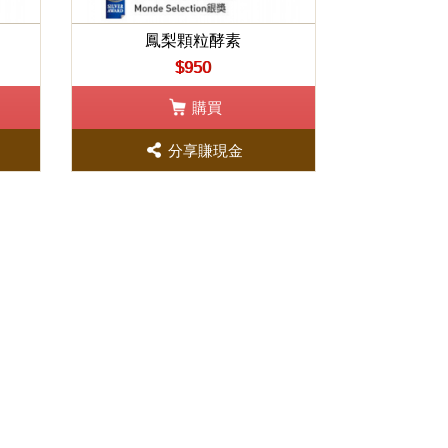
鳳梨顆粒酵素
$950
購買
分享賺現金